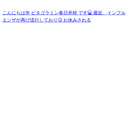
こんにちは🌸 ピタゴラミン春日井校 です💻 最近、インフル
エンザが再び流行しており🤧 お休みされる