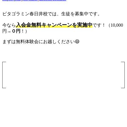
ピタゴラミン春日井校では、生徒を募集中です。
入会金無料キャンペーンを実施中
今なら
です！（10,000
円→
０円
！）
まずは無料体験会にお越しください😄
無料体験授業について
体験授業では実際に端末を操作しながら、お子様の興味のあ
るコースをお選びいただけます。
どのコースが良いのかご提案させていただきますのでお気軽
にお申し込みください