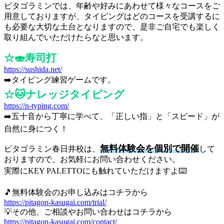
ピタゴラミンでは、年齢や好みにあわせて様々なコースをご
用意しておりますが、タイピングはどのコースを受講するに
も必要な大切な土台となりますので、是非ご自宅でも楽しく
取り組んでいただけたらなと思います。
☆🍣寿司打
https://sushida.net/
➡️タイピング練習ゲームです。
☆🐱ナレッジタイピング
https://n-typing.com/
➡️五十音から丁寧に学べて、「正しい指」と「スピード」が
自然に身につく！
無料体験会を個別で開催
ピタゴラミン春日井校は、
して
おりますので、お気軽にお問い合わせください。
実際にKEY PALETTOにも触れていただけますよ⌨️
🎵無料体験会のお申し込みはコチラから
https://pitagon-kasugai.com/trial/
💡その他、ご相談やお問い合わせはコチラから
https://pitagon-kasugai.com/contact/